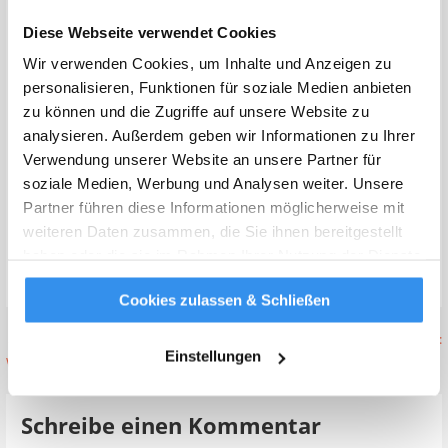
Der Weihnachtsmarkt erstreckt sich über mehrere Plätze
Diese Webseite verwendet Cookies
innerhalb der Stadt, sodass ihr nicht nur von Bude zu Bude,
Wir verwenden Cookies, um Inhalte und Anzeigen zu
sondern auch von Markt zu Markt schlendern und euch von
personalisieren, Funktionen für soziale Medien anbieten
den vielen Eindrücken verzaubern lassen könnt.
zu können und die Zugriffe auf unsere Website zu
analysieren. Außerdem geben wir Informationen zu Ihrer
Verwendung unserer Website an unsere Partner für
soziale Medien, Werbung und Analysen weiter. Unsere
Startseite
»
Weihnachtsmarkt-Rundreise im Ruhrgebiet
Partner führen diese Informationen möglicherweise mit
weiteren Daten zusammen, die Sie ihnen bereitgestellt
Veröffentlicht in:
Allgemein
haben oder die sie im Rahmen Ihrer Nutzung der Dienste
Abgelegt unter:
Adventszeit
,
Weihnachten 2023
,
gesammelt haben.
Weitere Infos
Weihnachtsmarktrundreise im Ruhrgebiet
Cookies zulassen & Schließen
Beitragsnavigation
← Ein perfekter Tag auf dem
Entschädigung bei Verspätungen:
Einstellungen
Weihnachtsmarkt
Planeclaim regelt das für euch →
Schreibe einen Kommentar