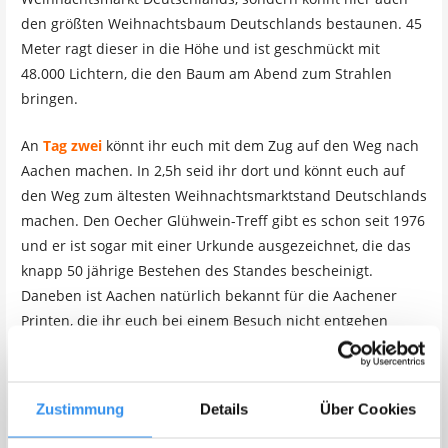
den größten Weihnachtsbaum Deutschlands bestaunen. 45
Meter ragt dieser in die Höhe und ist geschmückt mit
48.000 Lichtern, die den Baum am Abend zum Strahlen
bringen.
An
Tag zwei
könnt ihr euch mit dem Zug auf den Weg nach
Aachen machen. In 2,5h seid ihr dort und könnt euch auf
den Weg zum ältesten Weihnachtsmarktstand Deutschlands
machen. Den Oecher Glühwein-Treff gibt es schon seit 1976
und er ist sogar mit einer Urkunde ausgezeichnet, die das
knapp 50 jährige Bestehen des Standes bescheinigt.
Daneben ist Aachen natürlich bekannt für die Aachener
Printen, die ihr euch bei einem Besuch nicht entgehen
lassen dürft.
An
Tag drei
erreicht ihr nach einer 2h Zugfahrt Bonn – der
Zustimmung
Details
Über Cookies
Bonner Weihnachtsmarkt besticht durch seine einzigartige
Mischung aus Kunsthandwerk und kulinarischer Vielfalt.