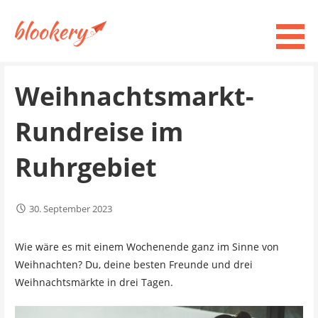
Zum
Inhalt
springen
Blind Booking Städtetrips in Europa
blookery - blog
Weihnachtsmarkt-
Rundreise im
Ruhrgebiet
30. September 2023
Wie wäre es mit einem Wochenende ganz im Sinne von
Weihnachten? Du, deine besten Freunde und drei
Weihnachtsmärkte in drei Tagen.