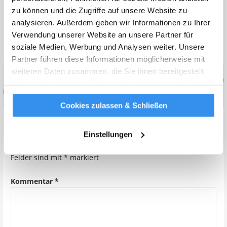
zu können und die Zugriffe auf unsere Website zu
Startseite
»
Yes! Hauptstadtkoffer.de: 10€ Gutschein für
analysieren. Außerdem geben wir Informationen zu Ihrer
eure blookery.de Reise
Verwendung unserer Website an unsere Partner für
soziale Medien, Werbung und Analysen weiter. Unsere
Veröffentlicht in:
Allgemein
Partner führen diese Informationen möglicherweise mit
weiteren Daten zusammen, die Sie ihnen bereitgestellt
Beitragsnavigation
← Handgepäck bei Ryanair,
Preis ist nicht alles! – Umfrage zu
haben oder die sie im Rahmen Ihrer Nutzung der Dienste
Laudamotion und WizzAir
Airlines →
gesammelt haben.
Weitere Infos
Cookies zulassen & Schließen
Schreibe einen Kommentar
Einstellungen
Deine E-Mail-Adresse wird nicht veröffentlicht.
Erforderliche
Felder sind mit
*
markiert
Kommentar
*