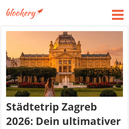
Zum
Inhalt
springen
Blind Booking Städtetrips in Europa
blookery - blog
Städtetrip Zagreb
2026: Dein ultimativer