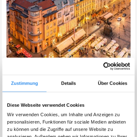
Die Kathedrale der Himmelfahrt der Seligen Jungfrau Maria
ist mit ihren 105 Meter hohen Türmen das höchste
Zustimmung
Details
Über Cookies
Gebäude in Kroatien und prägt die Skyline. Die neugotische
Fassade stammt aus dem späten 19. Jahrhundert (nach dem
Erdbeben von 1880 restauriert), das Innere birgt
Diese Webseite verwendet Cookies
jahrhundertealte Kunstschätze und das Grabmal des
Wir verwenden Cookies, um Inhalte und Anzeigen zu
seligen Kardinals Alojzije Stepinac.
personalisieren, Funktionen für soziale Medien anbieten
zu können und die Zugriffe auf unsere Website zu
Das Erdbeben von 2020 beschädigte die Kathedrale erneut,
analysieren. Außerdem geben wir Informationen zu Ihrer