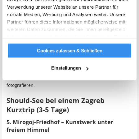
daher sind Teile möglicherweise noch eingerüstet oder mit
Verwendung unserer Website an unsere Partner für
eingeschränktem Zugang. Trotzdem ist ein Besuch
soziale Medien, Werbung und Analysen weiter. Unsere
lohnenswert – die schiere Größe und die kunstvollen Details
Partner führen diese Informationen möglicherweise mit
beeindrucken.
weiteren Daten zusammen, die Sie ihnen bereitgestellt
haben oder die sie im Rahmen Ihrer Nutzung der Dienste
Öffnungszeiten:
Täglich 10:00-17:00 Uhr (So ab 13:00 Uhr)
gesammelt haben.
Weitere Infos
Eintritt:
Kostenlos
Cookies zulassen & Schließen
Zeitbedarf:
30-45 Minuten
Einstellungen
Insider-Tipp:
Der beste Blick auf die Kathedrale ist vom
Dolac-Markt – früh morgens bei goldenem Licht
fotografieren.
Should-See bei einem Zagreb
Kurztrip (3-5 Tage)
5. Mirogoj-Friedhof – Kunstwerk unter
freiem Himmel