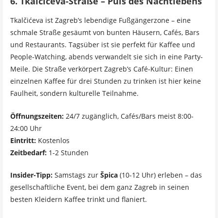
6. Tkalčićeva-Straße – Puls des Nachtlebens
Tkalčićeva ist Zagreb’s lebendige Fußgängerzone – eine
schmale Straße gesäumt von bunten Häusern, Cafés, Bars
und Restaurants. Tagsüber ist sie perfekt für Kaffee und
People-Watching, abends verwandelt sie sich in eine Party-
Meile. Die Straße verkörpert Zagreb’s Café-Kultur: Einen
einzelnen Kaffee für drei Stunden zu trinken ist hier keine
Faulheit, sondern kulturelle Teilnahme.
Öffnungszeiten:
24/7 zugänglich, Cafés/Bars meist 8:00-
24:00 Uhr
Eintritt:
Kostenlos
Zeitbedarf:
1-2 Stunden
Insider-Tipp:
Samstags zur
Špica
(10-12 Uhr) erleben – das
gesellschaftliche Event, bei dem ganz Zagreb in seinen
besten Kleidern Kaffee trinkt und flaniert.