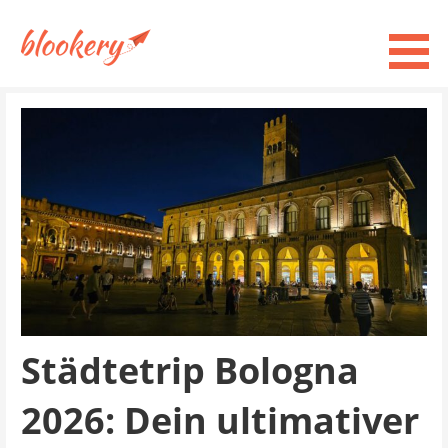
Zum
Inhalt
springen
Blind Booking Städtetrips in Europa
blookery - blog
Städtetrip Bologna
2026: Dein ultimativer