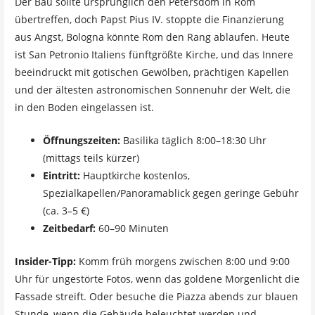
Der Bau sollte ursprünglich den Petersdom in Rom
übertreffen, doch Papst Pius IV. stoppte die Finanzierung
aus Angst, Bologna könnte Rom den Rang ablaufen. Heute
ist San Petronio Italiens fünftgrößte Kirche, und das Innere
beeindruckt mit gotischen Gewölben, prächtigen Kapellen
und der ältesten astronomischen Sonnenuhr der Welt, die
in den Boden eingelassen ist.
Öffnungszeiten:
Basilika täglich 8:00–18:30 Uhr
(mittags teils kürzer)
Eintritt:
Hauptkirche kostenlos,
Spezialkapellen/Panoramablick gegen geringe Gebühr
(ca. 3–5 €)
Zeitbedarf:
60–90 Minuten
Insider-Tipp:
Komm früh morgens zwischen 8:00 und 9:00
Uhr für ungestörte Fotos, wenn das goldene Morgenlicht die
Fassade streift. Oder besuche die Piazza abends zur blauen
Stunde, wenn die Gebäude beleuchtet werden und