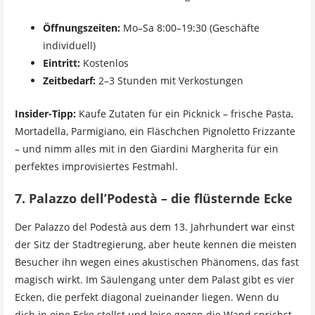
Öffnungszeiten:
Mo–Sa 8:00–19:30 (Geschäfte
individuell)
Eintritt:
Kostenlos
Zeitbedarf:
2–3 Stunden mit Verkostungen
Insider-Tipp:
Kaufe Zutaten für ein Picknick – frische Pasta,
Mortadella, Parmigiano, ein Fläschchen Pignoletto Frizzante
– und nimm alles mit in den Giardini Margherita für ein
perfektes improvisiertes Festmahl.
7. Palazzo dell’Podestà – die flüsternde Ecke
Der Palazzo del Podestà aus dem 13. Jahrhundert war einst
der Sitz der Stadtregierung, aber heute kennen die meisten
Besucher ihn wegen eines akustischen Phänomens, das fast
magisch wirkt. Im Säulengang unter dem Palast gibt es vier
Ecken, die perfekt diagonal zueinander liegen. Wenn du
dich in eine Ecke stellst und leise gegen die Wand sprichst,