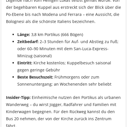
Legende nach vom Heiligen Lukas selbst gemalt wurde. Von
der begehbaren Kuppel aus erstreckt sich der Blick über die
Po-Ebene bis nach Modena und Ferrara – eine Aussicht, die
Bolognesi als die schönste Italiens bezeichnen.
Länge:
3,8 km Portikus (666 Bögen)
Zeitbedarf:
2–3 Stunden für Auf- und Abstieg zu Fuß;
oder 60–90 Minuten mit dem San-Luca-Express-
Minizug (saisonal)
Eintritt:
Kirche kostenlos; Kuppelbesuch saisonal
gegen geringe Gebühr
Beste Besuchszeit:
Frühmorgens oder zum
Sonnenuntergang; an Wochenenden sehr beliebt
Insider-Tipp:
Einheimische nutzen den Portikus als urbanen
Wanderweg – du wirst Jogger, Radfahrer und Familien mit
Kinderwagen begegnen. Für den Rückweg kannst du den
Bus 20 nehmen, der von der Kirche zurück ins Zentrum
fährt.