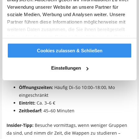
Statue des Heiligen Apollonia, der Schutzpatronin der
Verwendung unserer Website an unsere Partner für
Zahnmedizin, umgeben von zwei muskulösen „Spellati“ –
soziale Medien, Werbung und Analysen weiter. Unsere
gehäuteten Figuren, die die menschliche Anatomie
Partner führen diese Informationen möglicherweise mit
demonstrieren.
weiteren Daten zusammen, die Sie ihnen bereitgestellt
haben oder die sie im Rahmen Ihrer Nutzung der Dienste
Die langen Korridore des Archiginnasio sind mit Tausenden
gesammelt haben.
Weitere Infos
von Wappen bedeckt – jedes repräsentiert einen Professor
Cookies zulassen & Schließen
oder eine studentische Vereinigung, die hier seit dem
Mittelalter gelehrt oder studiert hat. Es ist ein visuelles
Einstellungen
Gästebuch von 900 Jahren intellektuellem Leben.
Öffnungszeiten:
Häufig Di–So 10:00–18:00, Mo
eingeschränkt
Eintritt:
Ca. 3–6 €
Zeitbedarf:
45–60 Minuten
Insider-Tipp:
Besuche vormittags, wenn weniger Gruppen
da sind, und nimm dir Zeit, die Wappen zu studieren –