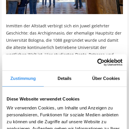
Inmitten der Altstadt verbirgt sich ein Juwel gelehrter
Geschichte: das Archiginnasio, der ehemalige Hauptsitz der
Universität Bologna, die 1088 gegründet wurde und damit
die älteste kontinuierlich betriebene Universität der
westlichen Welt ist. Hier studierten Dante, Petrarca und
Kopernikus; hier wurde das moderne Konzept
akademischer Freiheit geboren.
Zustimmung
Details
Über Cookies
Das Herzstück ist das Teatro Anatomico, ein holzgetäfeltes
Amphitheater aus dem 17. Jahrhundert, das aussieht wie
eine Bühne für ein makabres Theaterstück. Auf dem
Diese Webseite verwendet Cookies
zentralen Marmortisch wurden heimlich Leichen seziert –
Wir verwenden Cookies, um Inhalte und Anzeigen zu
zu einer Zeit, als die Kirche solche Praktiken offiziell verbot.
personalisieren, Funktionen für soziale Medien anbieten
Die Wände sind mit geschnitzten Figuren der großen Ärzte
zu können und die Zugriffe auf unsere Website zu
der Geschichte geschmückt, und über allem thront eine
analysieren. Außerdem geben wir Informationen zu Ihrer