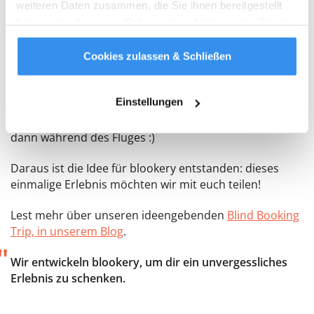
weiteren Daten zusammen, die Sie ihnen bereitgestellt
haben oder die sie im Rahmen Ihrer Nutzung der Dienste
Frei nach unserem Motto “Einfach mal raus” habe ich
gesammelt haben.
Weitere Infos
(Kevin) für 4 Freunde eine eigene Blind Booking Reise
organisiert. Nur ich wusste den Zielort und die
Cookies zulassen & Schließen
Anderen haben erst am Flughafen-Gate erfahren,
wohin die Reise geht. Jannis hat es sogar geschafft,
Einstellungen
ohne zu wissen wohin es geht ins Flugzeug
einzusteigen. Einer unserer Freunde spoilerte ihn aber
dann während des Fluges :)
Daraus ist die Idee für blookery entstanden: dieses
einmalige Erlebnis möchten wir mit euch teilen!
Lest mehr über unseren ideengebenden
Blind Booking
Trip, in unserem Blog
.
"
Wir entwickeln blookery, um dir ein unvergessliches
Erlebnis zu schenken.