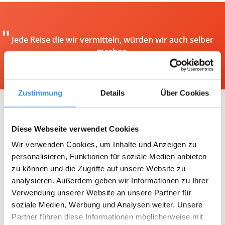
"
Jede Reise die wir vermitteln, würden wir auch selber
machen.
Zustimmung
Details
Über Cookies
Diese Webseite verwendet Cookies
Wie alles begann
Wir verwenden Cookies, um Inhalte und Anzeigen zu
personalisieren, Funktionen für soziale Medien anbieten
zu können und die Zugriffe auf unsere Website zu
Oft redeten wir darüber, was für ein cooler Urlaub es
analysieren. Außerdem geben wir Informationen zu Ihrer
wäre, einfach in ein Flugzeug zu steigen ohne zu wissen
Verwendung unserer Website an unsere Partner für
wohin es geht. Erst am Zielort zu erfahren an welchem
soziale Medien, Werbung und Analysen weiter. Unsere
Ort man letztendlich seinen Urlaub verbringt – einfach
Partner führen diese Informationen möglicherweise mit
alles auf sich zukommen lassen, wie es gerade passiert.