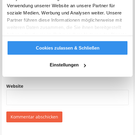
Verwendung unserer Website an unsere Partner für
soziale Medien, Werbung und Analysen weiter. Unsere
Partner führen diese Informationen möglicherweise mit
Name
*
weiteren Daten zusammen, die Sie ihnen bereitgestellt
haben oder die sie im Rahmen Ihrer Nutzung der Dienste
gesammelt haben.
Weitere Infos
Cookies zulassen & Schließen
E-Mail-Adresse
*
Einstellungen
Website