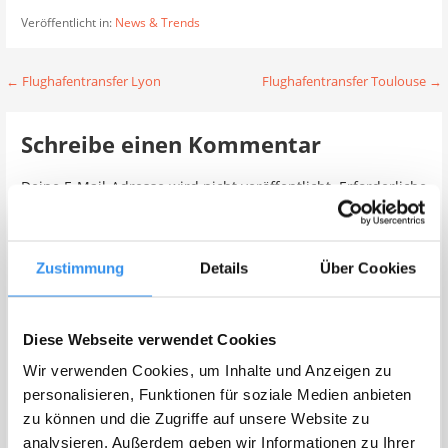
Veröffentlicht in:
News & Trends
Beitragsnavigation
← Flughafentransfer Lyon
Flughafentransfer Toulouse →
Schreibe einen Kommentar
Deine E-Mail-Adresse wird nicht veröffentlicht.
Erforderliche
Felder sind mit
*
markiert
Kommentar
*
Zustimmung
Details
Über Cookies
Diese Webseite verwendet Cookies
Wir verwenden Cookies, um Inhalte und Anzeigen zu
personalisieren, Funktionen für soziale Medien anbieten
zu können und die Zugriffe auf unsere Website zu
analysieren. Außerdem geben wir Informationen zu Ihrer