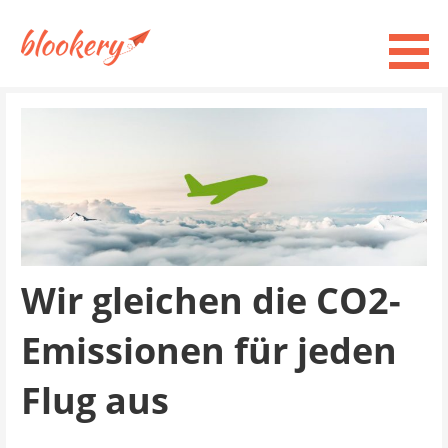
Zum
Inhalt
springen
Blind Booking Städtetrips in Europa
blookery - blog
Wir gleichen die CO2-
Emissionen für jeden
Flug aus