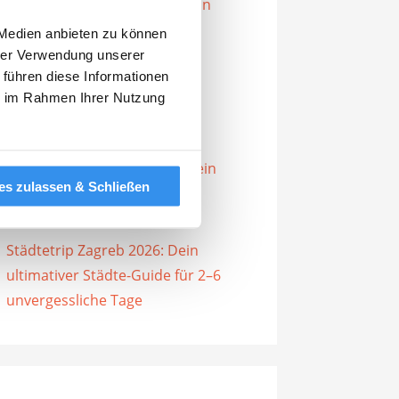
Städtetrip Bukarest 2026: Dein
ultimativer Guide für 2–6
 Medien anbieten zu können
unvergessliche Tage
hrer Verwendung unserer
 führen diese Informationen
Städtetrip Bristol 2026: Dein
ie im Rahmen Ihrer Nutzung
ultimativer Guide für 2–6
unvergessliche Tage
Städtetrip Bordeaux 2026: Dein
es zulassen & Schließen
ultimativer Guide für 2–6
unvergessliche Tage
Städtetrip Zagreb 2026: Dein
ultimativer Städte-Guide für 2–6
unvergessliche Tage