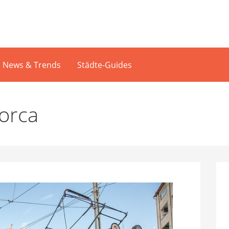
News & Trends
Städte-Guides
lorca