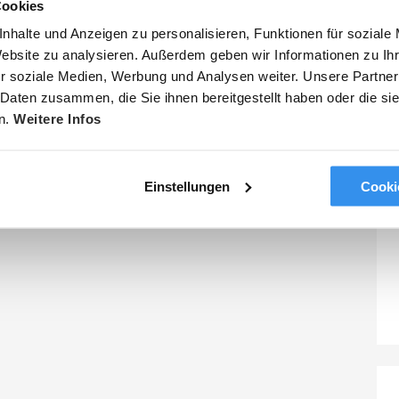
Cookies
ransfer für…
nhalte und Anzeigen zu personalisieren, Funktionen für soziale
Website zu analysieren. Außerdem geben wir Informationen zu I
r soziale Medien, Werbung und Analysen weiter. Unsere Partner
 Daten zusammen, die Sie ihnen bereitgestellt haben oder die s
transfer
n.
Weitere Infos
nsfer
Einstellungen
Cooki