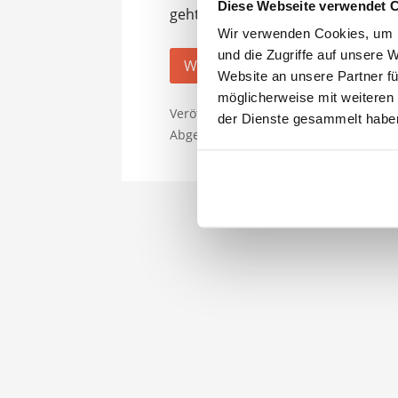
Diese Webseite verwendet 
geht es darum, deinen Flughafent
Wir verwenden Cookies, um I
und die Zugriffe auf unsere 
Weiterlesen →
Website an unsere Partner fü
möglicherweise mit weiteren
Veröffentlicht in:
Allgemein
,
Flughafen
der Dienste gesammelt habe
Abgelegt unter:
Mallorca
,
Spanien
,
Tra