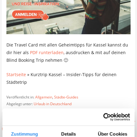
Die Travel Card mit allen Geheimtipps für Kassel kannst du
dir hier als
PDF runterladen
, ausdrucken & mit auf deinen
Blind Booking Trip nehmen 🙂
Startseite
»
Kurztrip Kassel – Insider-Tipps für deinen
Städtetrip
Veröffentlicht in:
Allgemein
,
Städte-Guides
Abgelegt unter:
Urlaub in Deutschland
Beitragsnavigation
← Kurztrip München – Insider-Tipps
Kurztrip Koblenz – Insider-Tipps für
für deinen Städtetrip
deinen Städtetrip →
Zustimmung
Details
Über Cookies