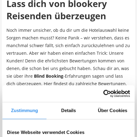
Lass dich von blookery
Reisenden überzeugen
Noch immer unsicher, ob du dir um die Hotelauswahl keine
Sorgen machen musst? Keine Panik – wir verstehen, dass es
manchmal schwer fällt, sich einfach zurückzulehnen und zu
vertrauen. Aber wir haben einen einfachen Trick: Unsere
Kunden! Denn die ehrlichsten Bewertungen kommen von
denen, die schon bei uns gebucht haben. Schau dir an, was
sie über ihre
Blind Booking
-Erfahrungen sagen und lass
dich überzeugen. Hier findest du zahlreiche Bewertungen,
die dir zeigen, wie zufrieden unsere Gäste mit den Hotels
und dem gesamten Blookery-Erlebnis sind. Wir tun alles
dafür, dir den besten Service und die besten Unterkünfte zu
Zustimmung
Details
Über Cookies
bieten – und das wird auch in den Bewertungen unserer
Kunden deutlich. Also, mach dir keine Sorgen mehr und
vertrau darauf, dass wir dir einen unvergesslichen Trip in
Diese Webseite verwendet Cookies